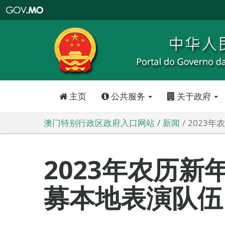
澳
门
特
别
行
政
区
政
府
入
口
网
站
主页
公共服务
关于政府
澳门特别行政区政府入口网站
新闻
2023
2023年农历新
募本地表演队伍