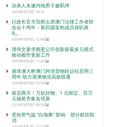
涉杀人未遂内地男子被羁押
2026年8月8日 14:24
行政长官岑浩辉出席澳门法律工作者联
合会十周年 – 第四届架构成员就职典
礼。
2026年8月8日 12:04
谭伟文要求都更公司创新探索多元模式
推动都市更新工作
2026年8月8日 11:28
港珠澳大桥澳门跨境货物转运站启用三
周年 助力港澳物流高效联通
2026年8月8日 10:00
最后两天！万款好物、1 元限定、百万
元抽奖齐集名优展
2026年8月8日 09:54
受热带气旋 “白海豚” 影响 部分航班取
消
2026年8月7日 22:27