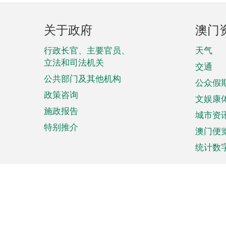
页
关于政府
澳门
脚
菜
行政长官、主要官员、
天气
立法和司法机关
单
交通
公共部门及其他机构
公众假
政策咨询
文娱康
施政报告
城市资
特别推介
澳门便
统计数
来澳旅游
商务
计划行程
贸易投
观光
澳门经