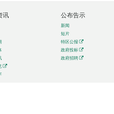
资讯
公布告示
新闻
短片
期
特区公报
体
政府投标
讯
政府招聘
览
字
及贸易
相关连结
资
手机应用程序目录
贸会展
社交媒体目录