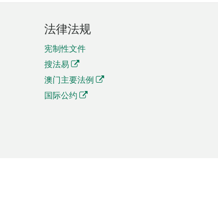
法律法规
宪制性文件
搜法易
澳门主要法例
国际公约