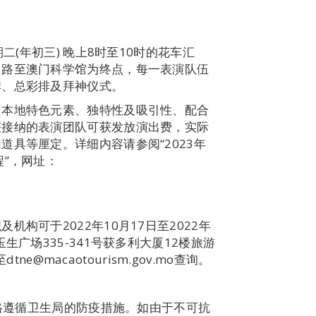
二(年初三) 晚上8时至10时的花车汇
马路至澳门科学馆为终点，每一表演队伍
排、总彩排及拜神仪式。
、本地特色元素、独特性及吸引性、配合
获接纳的表演团队可获发放演出费，实际
具等厘定。详细内容请参阅“2023年
程”，网址：
构可于2022年10月17日至2022年
生广场335-341号获多利大厦12楼旅游
ne@macaotourism.gov.mo查询。
严格遵循卫生局的防疫措施。如由于不可抗