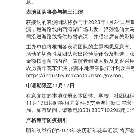
意。
表演团队将参与初三汇演
获接纳的表演团队将参与于2023年1月24日星期
演，巡游路线由西湾湖广场出发，沿孙逸仙大
需沿巡游路线提供短暂表演，并须出席有关彩
主办单位将根据各表演团队的主题构思及意念
活动的切合性及团队演出经验等评分及甄选，
金额按意向书内容、表演者组成人数及是否采用道
农历新年花车汇演 招募本地表演队伍计划及章
https://industry.macaotourism.gov.mo。
申请期限至11月17日
有意参加的本地注册艺术团体、学校、社团组织及机
11月17日期间将相关文件提交至澳门新口岸宋玉
局。如有疑问，请致电(853) 83971029或电邮至dt
严格遵守防疫指引
明年初举行的“2023年农历新年花车汇演”将