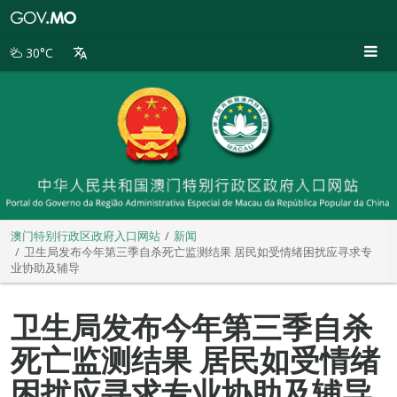
澳
门
特
30°C
别
行
政
区
政
府
入
口
网
站
澳门特别行政区政府入口网站
新闻
卫生局发布今年第三季自杀死亡监测结果 居民如受情绪困扰应寻求专
业协助及辅导
卫生局发布今年第三季自杀
死亡监测结果 居民如受情绪
困扰应寻求专业协助及辅导