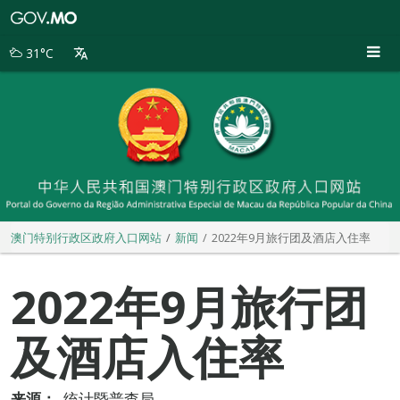
澳
门
特
31°C
别
行
政
区
政
府
入
口
网
站
澳门特别行政区政府入口网站
新闻
2022年9月旅行团及酒店入住率
2022年9月旅行团
及酒店入住率
来源：
统计暨普查局