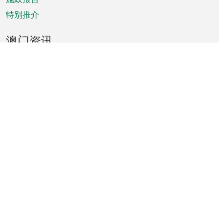
特别推介
澳门资讯
天气
交通
公众假期
文娱康体
城市资讯
澳门便览
统计数字
公布告示
新闻
短片