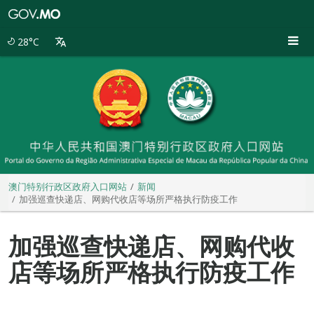
澳
门
特
28°C
别
行
政
区
政
府
入
口
网
站
澳门特别行政区政府入口网站
新闻
加强巡查快递店、网购代收店等场所严格执行防疫工作
加强巡查快递店、网购代收
店等场所严格执行防疫工作