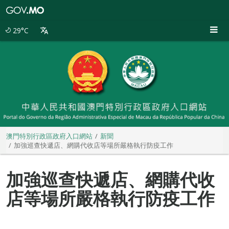
澳
門
特
29°C
別
行
政
區
政
府
入
口
網
站
澳門特別行政區政府入口網站
新聞
加強巡查快遞店、網購代收店等場所嚴格執行防疫工作
加強巡查快遞店、網購代收
店等場所嚴格執行防疫工作