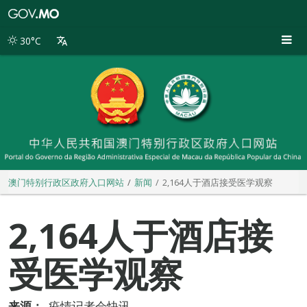
澳
门
特
30°C
别
行
政
区
政
府
入
口
网
站
澳门特别行政区政府入口网站
新闻
2,164人于酒店接受医学观察
2,164人于酒店接
受医学观察
来源：
疫情记者会快讯