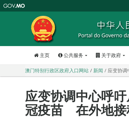
澳
门
特
别
行
政
区
政
府
入
口
网
站
主页
公共服务
关于政府
澳门特别行政区政府入口网站
新闻
应变协调
应变协调中心呼吁
冠疫苗 在外地接