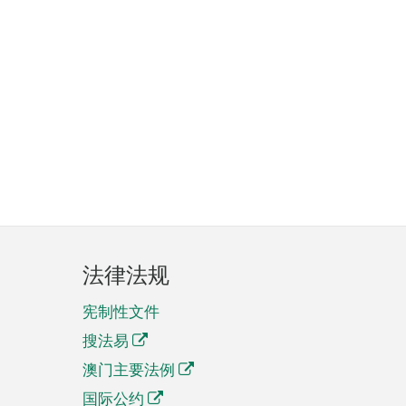
法律法规
宪制性文件
搜法易
澳门主要法例
国际公约