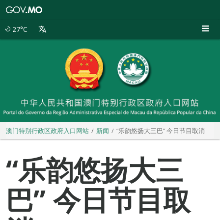
澳
门
特
27°C
别
行
政
区
政
府
入
口
网
站
澳门特别行政区政府入口网站
新闻
“乐韵悠扬大三巴” 今日节目取消
“乐韵悠扬大三
巴” 今日节目取