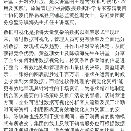
讲堂，并对外开放。是次讲堂的主题为“数据可视化 - 应
用及实践”。旅游管理学校副教授数据科学专家苏清朗博
士协同澳门路易威登店铺总监黄盈珊女士、彩虹集团商
务总监陈镇海先生担任主讲嘉宾。
数据可视化是指将大量复杂的数据以图表形式呈现出
来。通过数据可视化，管理人员可更有效率及全面地分
析数据、发现模式及趋势、并作出相对应的决定，从而
获得竞争优势。黄盈珊女士及陈镇海先生在讲堂上分享
了企业如何利用数据视觉化，将复杂且多渠道的信息进
行整合，有效地协助管理者作出最佳的决策。黄盈珊表
示，一张好的图表能胜过千言万语，品牌在运营的时候
会收集到大量数据，而通过软件处理的“视觉化资料”能
更有效地呈现具针对性的市场资讯，为品牌精准地制定
切合客人需要的市场策略及推广活动的部署。店铺营运
方面，企业可透过数据可视化分析客人流量及员工出勤
时间等资料，利用图表更有效地优化人力资源上的安
排。陈镇海也提及到于疫情期间，基于消费者的购物模
式有所改变，集团的线上及线下销售服务也可根据数据
可视化所提供的资讯，适当地调整存货分配的比例，从