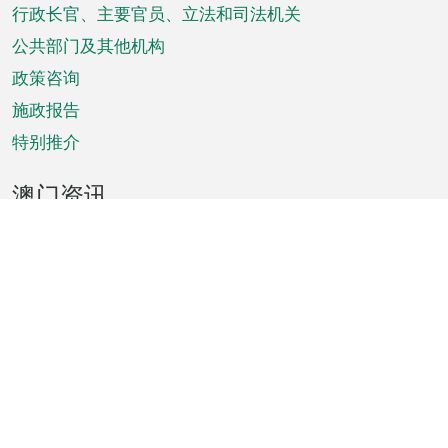
菜
行政长官、主要官员、立法和司法机关
单
公共部门及其他机构
政策咨询
施政报告
特别推介
澳门资讯
天气
交通
公众假期
文娱康体
城市资讯
澳门便览
统计数字