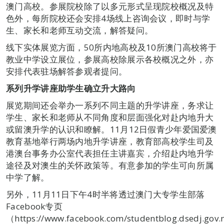
澳门高校。参展院校除了以多元形式呈现院校概况及特
色外，每所院校还会安排4场线上咨询会议，即时与学
生、家长和老师互动交流，解答疑问。
线下实体展览方面，50所内地高校及10所澳门高校将于
教业中学设立展位，参展高校除展示各校概况之外，亦
安排代表驻场解答参观者提问。
系列升学讲座助学生确立升大路向
展览期间还会举办一系列不同主题的升学讲座，务求让
学生、家长和老师从不同角度和层面强化对赴内地升大
或留澳升学的认识和瞭解。11月12日假青少年爱国爱澳
教育基地举行两场内地升学讲座，教育部高校学生司及
港澳台事务办公室代表担任主讲嘉宾，介绍赴内地升学
途径及对澳生的关怀政策等。有意参加的学生可向所属
中学了解。
另外，11月11日下午4时半将透过澳门大专学生部落
Facebook专页
（https://www.facebook.com/studentblog.dsedj.gov