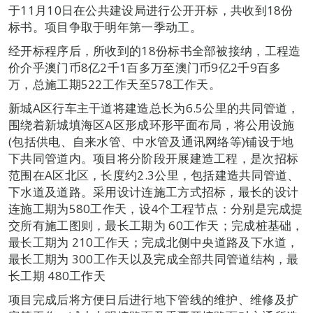
于11月10日在公共建设局进行公开开标，共收到18份
标书。项目争取于明年第一季动工。
经开标程序后，所收到的18份标书全部被接纳，工程造
价介乎澳门币8亿2千1百多万至澳门币9亿2千9百多
万，总施工期522工作天至578工作天。
新城A区行车主干道将建造总长为6.5公里的共同管道，
围绕着新城填海区A区形成环形平面布局，将公用设施
(包括供电、自来水管、中水管及通讯网络等)铺设于地
下共同管道内。项目将分阶段开展建造工程，是次招标
范围在A区北区，长度约2.3公里，包括建造共同管道、
下水道及道路。采用设计连施工方式招标，最长的设计
连施工期为580工作天，设4个工程节点：分别是完成提
交所有施工图则，最长工期为 60工作天；完成桩基础，
最长工期为 210工作天；完成北侧中央道路及下水道，
最长工期为 300工作天以及完成全部共同管道结构，最
长工期 480工作天
项目完成后将方便日后进行地下管线的维护、维修及扩