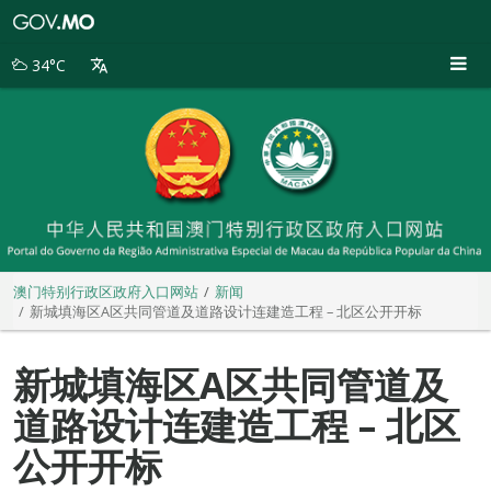
澳
门
特
34°C
别
行
政
区
政
府
入
口
网
站
澳门特别行政区政府入口网站
新闻
新城填海区A区共同管道及道路设计连建造工程 – 北区公开开标
新城填海区A区共同管道及
道路设计连建造工程 – 北区
公开开标