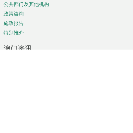
单
公共部门及其他机构
政策咨询
施政报告
特别推介
澳门资讯
天气
交通
公众假期
文娱康体
城市资讯
澳门便览
统计数字