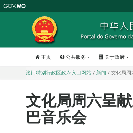
澳
门
特
别
行
政
区
政
府
入
口
网
站
主页
公共服务
关于政府
澳门特别行政区政府入口网站
新闻
文化局周
文化局周六呈献
巴音乐会