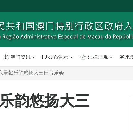
澳门资讯
公布告示
法律法规
来
六呈献乐韵悠扬大三巴音乐会
乐韵悠扬大三