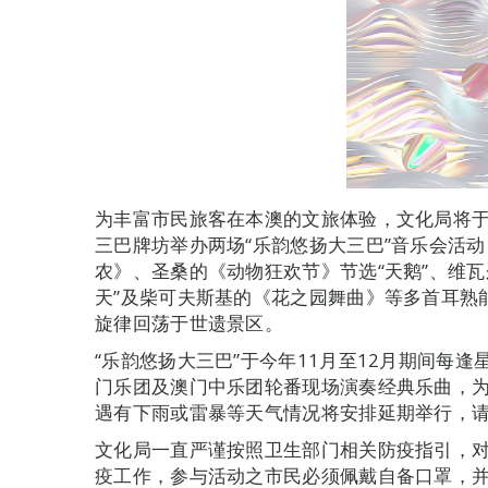
为丰富市民旅客在本澳的文旅体验，文化局将于1
三巴牌坊举办两场“乐韵悠扬大三巴”音乐会活
农》、圣桑的《动物狂欢节》节选“天鹅”、维瓦
天”及柴可夫斯基的《花之园舞曲》等多首耳熟
旋律回荡于世遗景区。
“乐韵悠扬大三巴”于今年11月至12月期间每
门乐团及澳门中乐团轮番现场演奏经典乐曲，
遇有下雨或雷暴等天气情况将安排延期举行，
文化局一直严谨按照卫生部门相关防疫指引，
疫工作，参与活动之市民必须佩戴自备口罩，