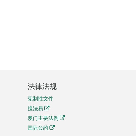
法律法规
宪制性文件
搜法易
澳门主要法例
国际公约