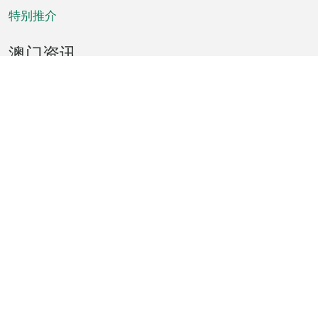
特别推介
澳门资讯
天气
交通
公众假期
文娱康体
城市资讯
澳门便览
统计数字
公布告示
新闻
短片