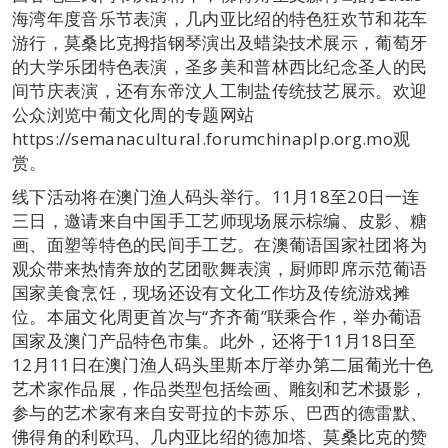
海湾年度音乐节表演，几内亚比绍的特色狂欢节和花车
游行，莫桑比克拇指钢琴演出及蜡染技术展示，葡萄牙
的大学乐团特色表演，圣多美和普林西比纪念圣人的民
间节庆表演，还有东帝汶人工制盐传统技艺展示。欢迎
公众浏览中葡文化周的专题网站
https://semanacultural.forumchinaplp.org.mo观
赏。
线下活动将在澳门渔人码头举行。11月18至20日一连
三日，邀请来自中国手工艺师现场展示棕编、皮影、糖
画、面塑等特色的民间手工艺。在澳葡语国家社团将为
观众带来热情奔放的艺团歌舞表演，厨师即席示范葡语
国家美食烹饪，现场还设有文化工作坊及传统游戏摊
位。本届文化周更首次与“齐齐葡”联乘合作，举办葡语
国家及澳门产品特色市集。此外，还将于11月18日至
12月11日在澳门渔人码头里斯本厅举办第二届葡光十色
艺术家作品展，作品类型包括绘画、雕刻和艺术摄影，
参与的艺术家有来自安哥拉的卡苏乐、巴西的德雷默、
佛得角的利欧玛、几内亚比绍的德加塔、莫桑比克的赞