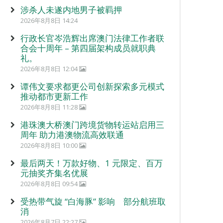
涉杀人未遂内地男子被羁押
2026年8月8日 14:24
行政长官岑浩辉出席澳门法律工作者联
合会十周年 – 第四届架构成员就职典
礼。
2026年8月8日 12:04
谭伟文要求都更公司创新探索多元模式
推动都市更新工作
2026年8月8日 11:28
港珠澳大桥澳门跨境货物转运站启用三
周年 助力港澳物流高效联通
2026年8月8日 10:00
最后两天！万款好物、1 元限定、百万
元抽奖齐集名优展
2026年8月8日 09:54
受热带气旋 “白海豚” 影响 部分航班取
消
2026年8月7日 22:27