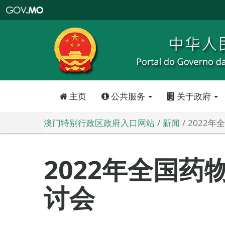
澳
门
特
别
行
政
区
政
府
入
口
网
站
主页
公共服务
关于政府
澳门特别行政区政府入口网站
新闻
2022
2022年全国药
讨会