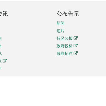
资讯
公布告示
新闻
短片
期
特区公报
体
政府投标
讯
政府招聘
览
字
及贸易
相关连结
资
手机应用程序目录
贸会展
社交媒体目录
商机和服务
专题网站目录