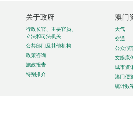
页
关于政府
澳门
脚
菜
行政长官、主要官员、
天气
立法和司法机关
单
交通
公共部门及其他机构
公众假
政策咨询
文娱康
施政报告
城市资
特别推介
澳门便
统计数
来澳旅游
商务
计划行程
贸易投
观光
澳门经
娱乐休闲
中小企