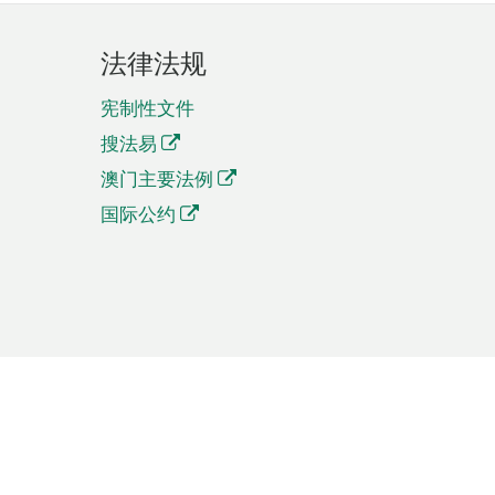
法律法规
宪制性文件
搜法易
澳门主要法例
国际公约