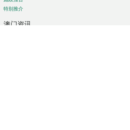
特别推介
澳门资讯
天气
交通
公众假期
文娱康体
城市资讯
澳门便览
统计数字
公布告示
新闻
短片