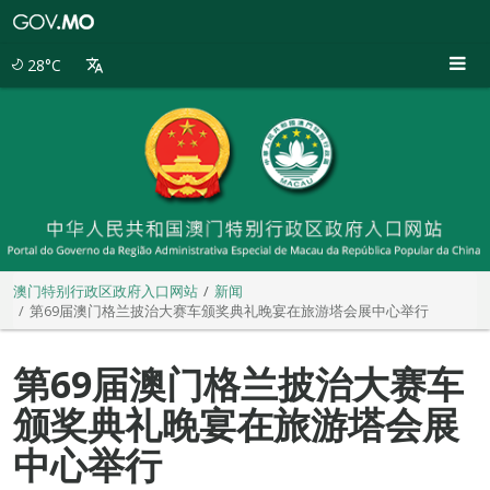
澳
门
特
28°C
别
行
政
区
政
府
入
口
网
站
澳门特别行政区政府入口网站
新闻
第69届澳门格兰披治大赛车颁奖典礼晚宴在旅游塔会展中心举行
第69届澳门格兰披治大赛车
颁奖典礼晚宴在旅游塔会展
中心举行