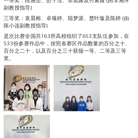
一等奖：段雅堃、彭千滢、余晨露及付紫薇 (由李湘萍
副教授指导)
三等奖：袁晨榕、卓臻婷、陆梦源、楚叶璇及陈婷 (由
陈小连副教授指导)
是次比赛全国共163所高校组织了653支队伍参加，在
533份参赛作品中，按照各赛区作品数量的百分之十、
百分之二十，以及百分之三十获颁一等、二等及三等
奖。