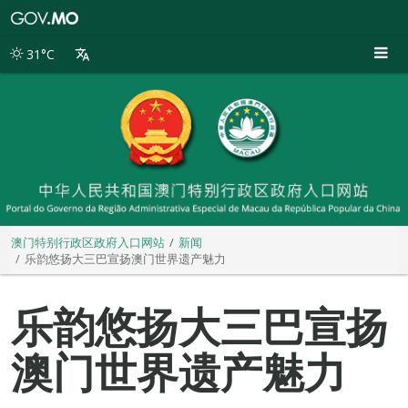
澳
门
特
31°C
别
行
政
区
政
府
入
口
网
站
澳门特别行政区政府入口网站
新闻
乐韵悠扬大三巴宣扬澳门世界遗产魅力
乐韵悠扬大三巴宣扬
澳门世界遗产魅力