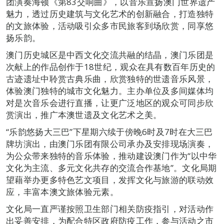
团演奏海顿《第83交响曲》，以音乐宣扬澳门世界遗产
魅力，透过历史建筑与文化艺术的创新融合，打造独特
的文旅体验，活动吸引众多市民旅客到场欣赏，同享悠
扬乐韵。
澳门历史城区是中西文化交流共融的结晶，澳门乐团是
次献上的作品创作于18世纪，观众在具有数百年历史的
古迹遗址中聆赏古典乐曲，欣赏独特的世遗音乐风景，
体验澳门独特的城市文化魅力。主办单位及多间媒体均
对是次音乐会进行直播，让更广泛地区的观众可同步欣
赏演出，推广本澳世遗及文化艺术之美。
“乐韵悠扬大三巴”下星期六续于傍晚6时及7时在大三巴
牌坊演出，由澳门乐团有限公司承办及安排现场演奏，
为公众带来独特的音乐体验，推动建设澳门作为“以中华
文化为主流、多元文化共存的交流合作基地”。文化局期
望藉举办更多特色艺文项目，发挥文化与旅游的联动效
应，丰富本澳文旅体验元素。
文化局一直严谨按照卫生部门相关防疫指引，对活动作
出妥善安排，为配合特区政府防疫工作，参与活动之市