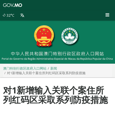
澳
门
特
32°C
别
行
政
区
政
府
入
口
网
站
澳门特别行政区政府入口网站
新闻
对1新增输入关联个案住所列红码区采取系列防疫措施
对1新增输入关联个案住所
列红码区采取系列防疫措施