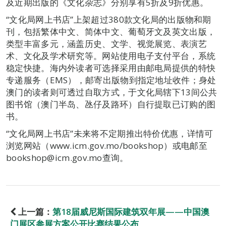
及近期出版的《文化杂志》分别享有5折及9折优惠。
“文化局网上书店”上架超过380款文化局的出版物和期
刊，包括繁体中文、简体中文、葡萄牙文及英文出版，
类型丰富多元，涵盖历史、文学、视觉展览、表演艺
术、文化及学术研究等。网站使用电子支付平台，系统
稳定快捷。海内外读者可选择采用由邮电局提供的特快
专递服务（EMS），邮寄出版物到指定地址收件；身处
澳门的读者则可透过自取方式，于文化局辖下13间公共
图书馆（澳门半岛、氹仔及路环）自行提取已订购的图
书。
“文化局网上书店”未来将不定期推出特价优惠，详情可
浏览网站（www.icm.gov.mo/bookshop）或电邮至
bookshop@icm.gov.mo查询。
上一篇：
第18届威尼斯国际建筑双年展——中国澳
门展区参展方案公开比赛结果公布