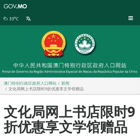
澳
门
特
33°C
别
行
政
区
政
府
入
口
网
站
澳门特别行政区政府入口网站
新闻
文化局网上书店限时9折优惠享文学馆赠品
文化局网上书店限时9
折优惠享文学馆赠品