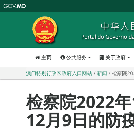
澳
门
特
别
行
政
区
政
府
入
口
网
站
主页
公共服务
关于政府
澳门特别行政区政府入口网站
新闻
检察院20
检察院2022年
12月9日的防