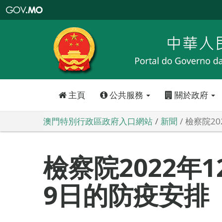
澳
門
特
別
行
政
區
政
府
入
口
網
站
主頁
公共服務
關於政府
澳門特別行政區政府入口網站
新聞
檢察院20
檢察院2022年1
9日的防疫安排