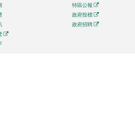
期
特區公報
體
政府投標
訊
政府招聘
覽
字
及貿易
相關連結
資
手機應用程式目錄
貿會展
社交媒體目錄
商機和服務
專題網站目錄
訊
RSS訂閱目錄
權
表格下載