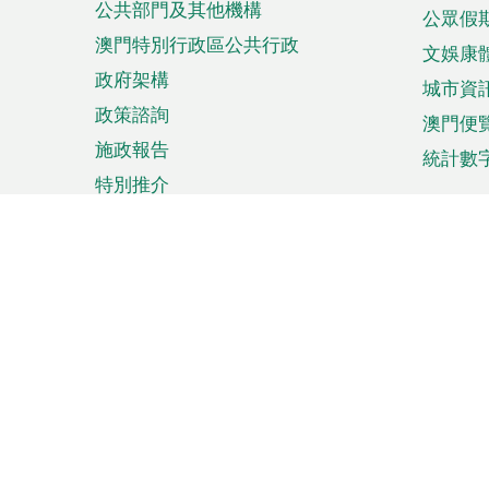
公共部門及其他機構
公眾假
澳門特別行政區公共行政
文娛康
政府架構
城市資
政策諮詢
澳門便
施政報告
統計數
特別推介
來澳旅遊
商務
計劃行程
貿易投
觀光
澳門經
娛樂消閒
中小企
購物
市場資
節日盛事
知識產