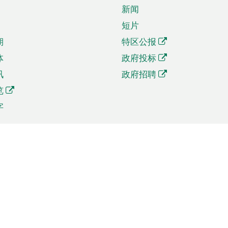
新闻
短片
期
特区公报
体
政府投标
讯
政府招聘
览
字
及贸易
相关连结
资
手机应用程序目录
贸会展
社交媒体目录
商机和服务
专题网站目录
讯
RSS订阅目录
权
表格下载