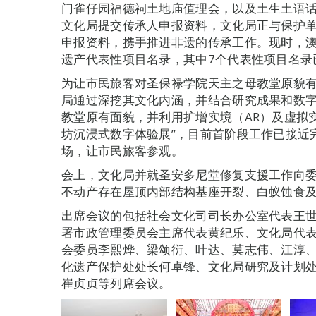
门雀仔园福德祠土地庙值理会，以及土生土语
文化局提交传承人申报资料，文化局正与保护
申报资料，携手推进非遗的传承工作。现时，澳
遗产代表性项目名录，其中7个代表性项目名录
为让市民旅客对圣保禄学院天主之母教堂原貌
局通过深挖其文化内涵，并结合研究成果和数
教堂原有面貌，并利用扩增实境（AR）及虚拟实
坊沉浸式数字体验展”，目前首阶段工作已接近
场，让市民旅客参观。
会上，文化局并就圣安多尼堂修复支援工作向
不动产存在屋顶内部结构基座开裂、白蚁蚀食
出席会议的包括社会文化司司长办公室代表王
署市政管理委员会主席代表黄纪乐、文化局代
会委员李熙烨、梁颂衍、叶达、莫志伟、江淳
化遗产保护处处长何卓锋、文化局研究及计划
崔贞贞等列席会议。