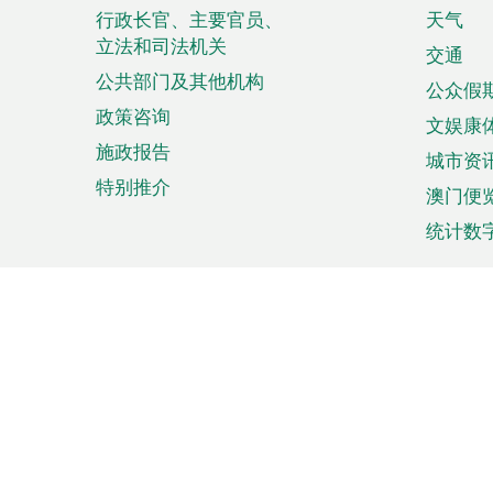
菜
行政长官、主要官员、
天气
立法和司法机关
单
交通
公共部门及其他机构
公众假
政策咨询
文娱康
施政报告
城市资
特别推介
澳门便
统计数
来澳旅游
商务
计划行程
贸易投
观光
澳门经
娱乐休闲
中小企
购物
市场资
节日盛事
知识产