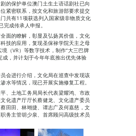
话剧的保护单位澳门土生土语话剧社已向
单位紧密联系，按文化和旅游部要求提交
门共有11项获选列入国家级非物质文化
已完成传承人申报。
有全面的瞭解，彰显及弘扬其价值，文化
字科技的应用，复现圣保禄学院天主之母
境（VR）等数字技术，制作“大三巴牌
完成，并计划于今年年底推出优先体验
委员会进行介绍，文化局在巡查中发现该
及渗水等情况，现已开展实施修复工程。
世平、土地工务局局长代表梁耀鸿、市政
表文化遗产厅厅长蔡健龙、文化遗产委员
、蔡田田、林翊捷、谭志广及何嘉慈，文
处职务主管胡少泉、首席顾问高级技术员