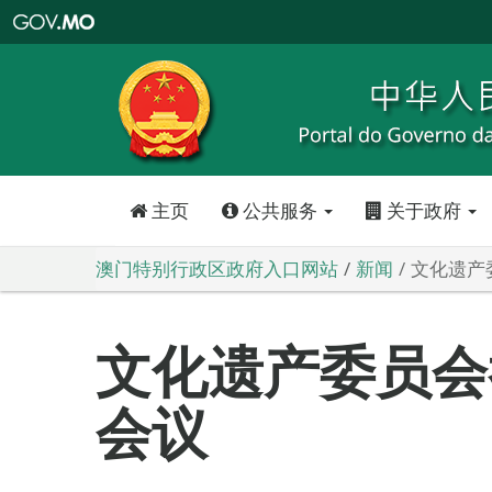
澳
门
特
别
行
政
区
政
府
入
口
网
站
主页
公共服务
关于政府
澳门特别行政区政府入口网站
新闻
文化遗产
文化遗产委员会
会议