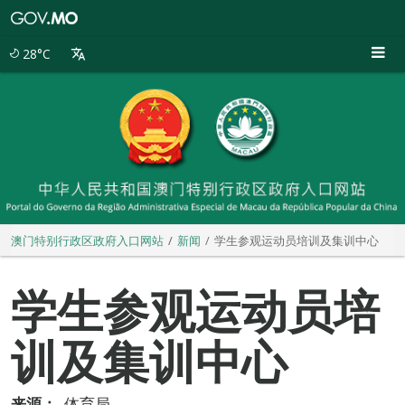
澳
门
特
28°C
别
行
政
区
政
府
入
口
网
站
澳门特别行政区政府入口网站
新闻
学生参观运动员培训及集训中心
学生参观运动员培
训及集训中心
来源：
体育局