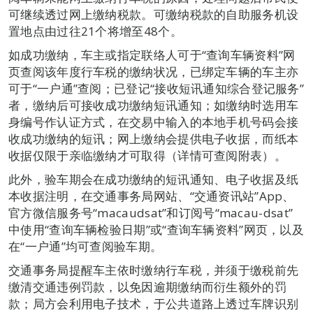
可继续透过网上缴纳税款。可缴纳税款的自助服务机设
置地点由过往21个将增至48个。
如成功缴纳，车主或指定联络人可于“查询车辆资料”网
页查阅该年度行车税的缴纳状况，已绑定车辆的车主亦
可于“一户通”查阅；已登记“接收短讯通知综合登记服务”
者，缴纳后可接收成功缴纳短讯通知；如缴纳时选用车
身编号作认证方式，在交易中输入的本地手机号码会接
收成功缴纳的短讯；网上缴纳会提供电子收据，而纸本
收据仅限于亲临缴纳才可取得（详情可查阅附表）。
此外，验车期会在成功缴纳的短讯通知、电子收据及纸
本收据注明，在交通事务局网站、“交通资讯站”App、
官方微信服务号“macaudsat”和订阅号“macau-dsat”
中使用“查询车辆检验日期”或“查询车辆资料”网页，以及
在“一户通”均可查阅验车期。
交通事务局提醒车主依时缴纳行车税，并须于缴税前先
缴清交通违例罚款，以免因逾期缴纳而衍生额外的罚
款；局方会利用电子技术，于公共道路上透过车牌识别