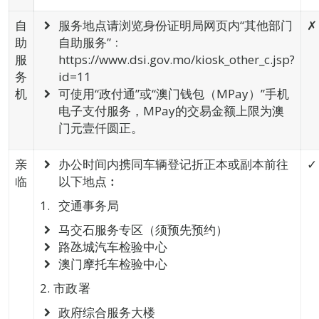
自
服务地点请浏览身份证明局网页内“其他部门
✗
助
自助服务”﹕
服
https://www.dsi.gov.mo/kiosk_other_c.jsp?
务
id=11
机
可使用“政付通”或“澳门钱包（MPay）”手机
电子支付服务，MPay的交易金额上限为澳
门元壹仟圆正。
亲
办公时间内携同车辆登记折正本或副本前往
✓
临
以下地点︰
交通事务局
马交石服务专区（须预先预约）
路氹城汽车检验中心
澳门摩托车检验中心
2. 市政署
政府综合服务大楼