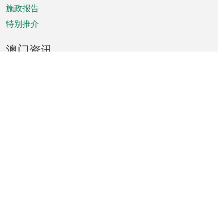
施政报告
特别推介
澳门资讯
天气
交通
公众假期
文娱康体
城市资讯
澳门便览
统计数字
公布告示
新闻