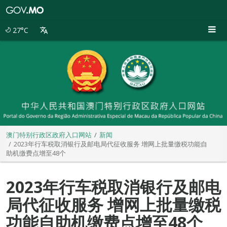
澳
门
特
27°C
别
行
政
区
政
府
入
口
网
站
澳门特别行政区政府入口网站
新闻
2023年行车税取消银行及邮电局代征收服务 增网上批量缴税功能自
助机缴费点增至48个
2023年行车税取消银行及邮电
局代征收服务 增网上批量缴税
功能自助机缴费点增至48个