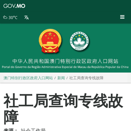
澳
门
特
30°C
别
行
政
区
政
府
入
口
网
站
澳门特别行政区政府入口网站
新闻
社工局查询专线故障
社工局查询专线故
障
来源：
社会工作局