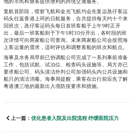
地的市民和旅客提供便利的跨境交通服务。
复航首阶段，喷射飞航和金光飞航均会先复运氹仔客运
码头往返香港上环的日航服务，合共提供每天约十个来
回班次，氹仔客运码头每日首班客船于上午9时正开
出，最后一班客船则于下午5时30分开出，各时段的班
次详情可向两家船公司查询。未来两家船公司会按照海
上客运量的需求，适时评估和调整客船的班次和航点。
海事及水务局早前已协调船公司完成了一系列事前准备
工作，包括试航、试泊位、检查码头设施等。局方亦已
要求船公司、码头清洁外判公司加强码头内公共设施和
船只的清洁消毒。海事局提醒，乘客在出行前应先了解
粤港澳三地的最新出入境防疫要求和措施。
上一篇：
优化患者入院及出院流程 纾缓医院压力