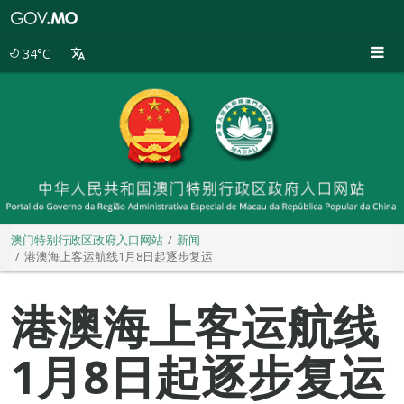
澳
门
特
34°C
别
行
政
区
政
府
入
口
网
站
澳门特别行政区政府入口网站
新闻
港澳海上客运航线1月8日起逐步复运
港澳海上客运航线
1月8日起逐步复运