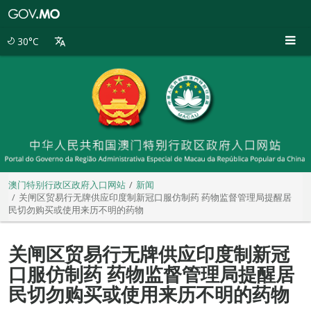
澳
门
特
30°C
别
行
政
区
政
府
入
口
网
站
澳门特别行政区政府入口网站
新闻
关闸区贸易行无牌供应印度制新冠口服仿制药 药物监督管理局提醒居
民切勿购买或使用来历不明的药物
关闸区贸易行无牌供应印度制新冠
口服仿制药 药物监督管理局提醒居
民切勿购买或使用来历不明的药物