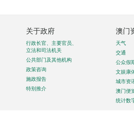
页
关于政府
澳门
脚
菜
行政长官、主要官员、
天气
立法和司法机关
单
交通
公共部门及其他机构
公众假
政策咨询
文娱康
施政报告
城市资
特别推介
澳门便
统计数
来澳旅游
商务
计划行程
贸易投