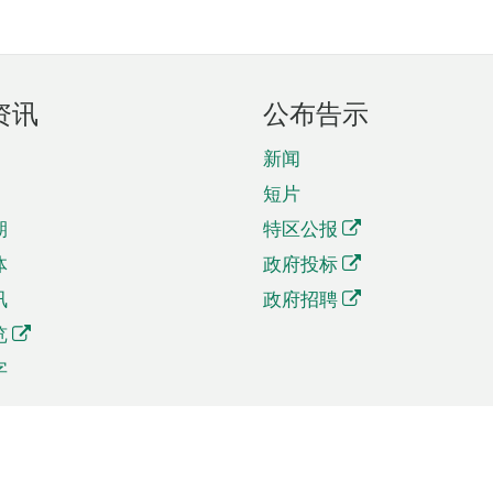
资讯
公布告示
新闻
短片
期
特区公报
体
政府投标
讯
政府招聘
览
字
及贸易
相关连结
资
手机应用程序目录