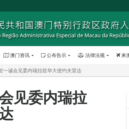
澳门资讯
公布告示
法律法规
来
贺一诚会见委内瑞拉驻华大使约夫雷达
会见委内瑞拉
达