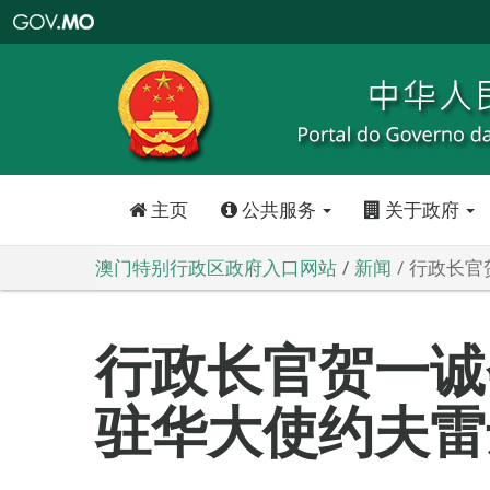
澳
门
特
别
行
政
区
政
府
入
口
网
站
主页
公共服务
关于政府
澳门特别行政区政府入口网站
新闻
行政长官
行政长官贺一诚
驻华大使约夫雷