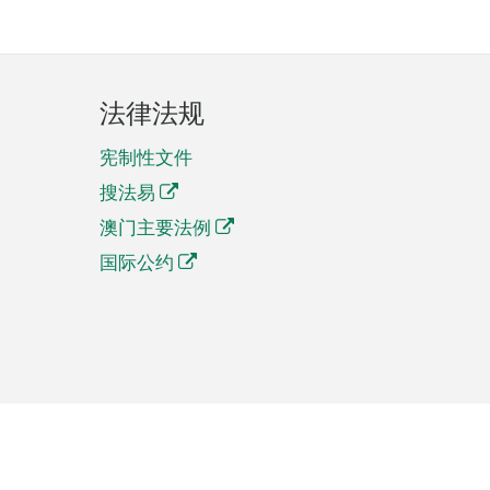
法律法规
宪制性文件
搜法易
澳门主要法例
国际公约