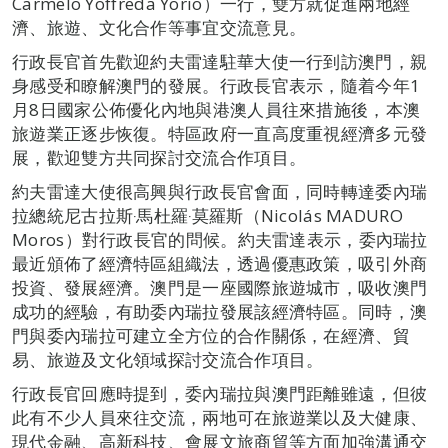
Carmelo Yoffreda Yorio）一行，雙方就促進兩地經
濟、旅遊、文化合作等事宜交流意見。
行政長官首先歡迎約夫雷達駐華大使一行到訪澳門，親
身感受和瞭解澳門的發展。行政長官表示，隨着今年1
月8日國家公佈優化內地與港澳人員往來措施後，本澳
旅遊業正逐步恢復。特區政府一直高度重視經濟多元發
展，歡迎雙方共同探討交流合作項目。
約夫雷達大使很高興與行政長官會面，同時轉達委內瑞
拉總統尼古拉斯‧馬杜羅‧莫羅斯（Nicolás MADURO
Moros）對行政長官的問候。約夫雷達表示，委內瑞拉
最近頒佈了經濟特區組織法，透過優惠政策，吸引外商
投資、發展經濟。澳門是一座國際旅遊城市，吸收澳門
成功的經驗，有助委內瑞拉發展該經濟特區。同時，澳
門與委內瑞拉可建立全方位的合作關係，在經濟、貿
易、旅遊及文化領域探討交流合作項目。
行政長官回應時提到，委內瑞拉與澳門距離雖遠，但彼
此有不少人員來往交流，兩地可在旅遊業以及大健康、
現代金融、高新科技、會展文旅商貿等方面加強溝通交