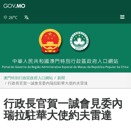
澳
門
特
26°C
別
行
政
區
政
府
入
口
網
站
澳門特別行政區政府入口網站
新聞
行政長官賀一誠會見委內瑞拉駐華大使約夫雷達
行政長官賀一誠會見委內
瑞拉駐華大使約夫雷達