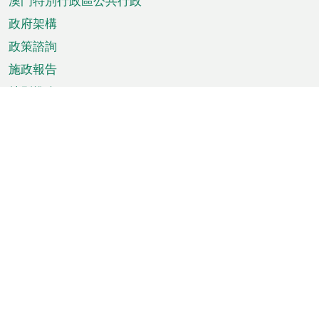
澳門特別行政區公共行政
政府架構
政策諮詢
施政報告
特別推介
澳門資訊
天氣
交通
公眾假期
文娛康體
城市資訊
澳門便覽
統計數字