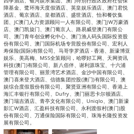
四季酒店、银河娱乐集团、澳门特别行政区政府社会保
障基金、鹭环海天度假酒店、英皇娱乐酒店、澳门君悦
酒店、葡京酒店、皇都酒店、盛世酒店、怡和餐饮集
团、JC澳门人力资源顾问一人有限公司、澳门JW万豪酒
店、澳门凯旋门、澳门葡京人、路易威登澳门有限公
司、澳门青年创业孵化中心、澳门渔人码头国际投资股
份有限公司、澳门国际机场专营股份有限公司、宏利人
寿保险(国际)有限公司、马哥孛罗酒店 - 香港、新濠博亚
娱乐、美高梅、MSS全策顾问，哈啰好工网、天网资讯
科技(澳门)有限公司、新八佰伴、谢利源珠宝、十六浦
管理有限公司、丽景湾艺术酒店、金沙中国有限公司、
澳门喜来登大酒店、信德集团控股(澳门)有限公司、澳
娱综合度假股份有限公司、聚贤亚洲有限公司、香港上
海汇丰银行有限公司、Dufry、澳门丽思卡尔顿酒店、
澳门瑞吉酒店、青亭文化有限公司、Uniqlo、澳门新濠
影汇W酒店、汇盈科技有限公司、永利渡假村(澳门)股
份有限公司、万通保险国际有限公司、珠海长隆投资发
展有限公司。