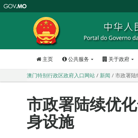
澳
门
特
别
行
政
区
政
府
入
口
网
站
主页
公共服务
关于政府
澳门特别行政区政府入口网站
新闻
市政署陆
市政署陆续优化
身设施