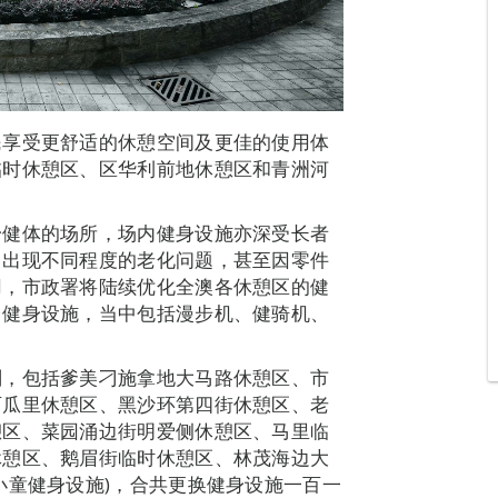
民享受更舒适的休憩空间及更佳的使用体
临时休憩区、区华利前地休憩区和青洲河
身健体的场所，场内健身设施亦深受长者
，出现不同程度的老化问题，甚至因零件
用，市政署将陆续优化全澳各休憩区的健
台健身设施，当中包括漫步机、健骑机、
划，包括爹美刁施拿地大马路休憩区、市
西瓜里休憩区、黑沙环第四街休憩区、老
憩区、菜园涌边街明爱侧休憩区、马里临
休憩区、鹅眉街临时休憩区、林茂海边大
小童健身设施)，合共更换健身设施一百一