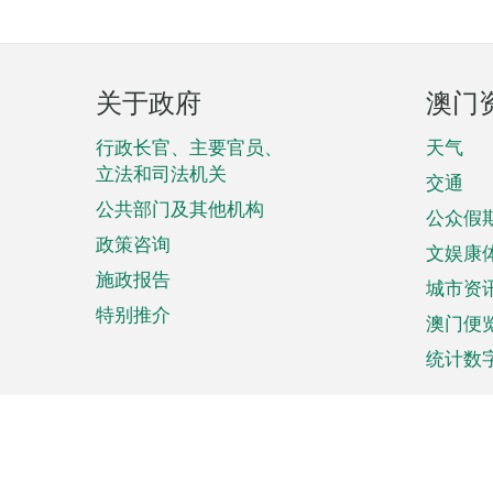
页
关于政府
澳门
脚
菜
行政长官、主要官员、
天气
立法和司法机关
单
交通
公共部门及其他机构
公众假
政策咨询
文娱康
施政报告
城市资
特别推介
澳门便
统计数
来澳旅游
商务
计划行程
贸易投