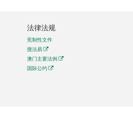
法律法规
宪制性文件
搜法易
澳门主要法例
国际公约