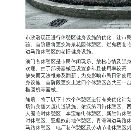
市政署现正进行休憩区健身设施的优化，让市
验。首阶段将更换海景花园休憩区、烂鬼楼巷
边马路休憩区的老旧健身设施。
澳门各休憩区是市民休闲玩乐、放松心情及强
欢迎。由于部份器械已设置多年且使用率较高
缺失而无法维修及翻新，为免影响市民日常使
身设施，首阶段更换上述四个休憩区合共三十
椭圆机等器械。
随后，将于以下十六个休憩区进行有关优化计
场街美莲大厦街道设施、佑汉第四街休憩区、
人围临时休憩区、李宝椿街休憩区、新胜街休
时休憩区、亚坚奴前地休憩区、青洲河边马路
马路休憩区、电厂巷休憩区及劳动节巷休憩区(