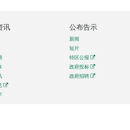
资讯
公布告示
新闻
短片
期
特区公报
体
政府投标
讯
政府招聘
览
字
及贸易
相关连结
资
手机应用程序目录