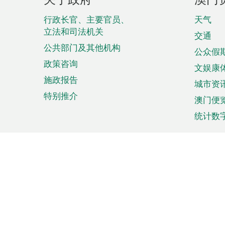
脚
菜
行政长官、主要官员、
天气
立法和司法机关
单
交通
公共部门及其他机构
公众假
政策咨询
文娱康
施政报告
城市资
特别推介
澳门便
统计数
来澳旅游
商务
计划行程
贸易投
观光
澳门经
娱乐休闲
中小企
购物
市场资