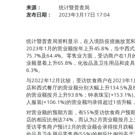
来源：
统计暨普查局
发布日期：
2023年3月17日 17:04
统计暨普查局资料显示，在入境防疫措施放宽
2023年1月的营业额按年上升45.8%，当中
75.7%及64.4%。零售业方面，受访商户在1
业额显着上升65.8%，化妆品及卫生用品和皮具亦
6.3%。
与2022年12月比较，受访饮食商户在2023年
店和西式餐厅的营业额分别大幅上升134.5%及
的营业额按月上升93.8%；钟表珠宝(+153.1%)、百
人服装(+106.1%)的营业额均录得超过1倍升幅，
对营业额的预期方面，有55%受访饮食商户预
店的相应比例达74%，而认为2月营业额按月上
受访零售商户预计2月的营业额会录得按月跌幅；百
妆品及卫生用品零售商(55%)的相应比例均高