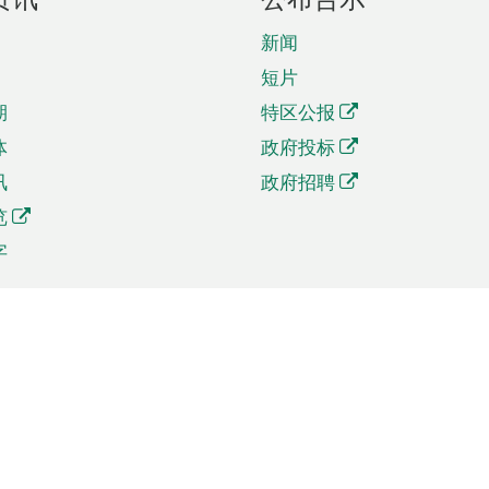
新闻
短片
期
特区公报
体
政府投标
讯
政府招聘
览
字
及贸易
相关连结
资
手机应用程序目录
贸会展
社交媒体目录
商机和服务
专题网站目录
讯
RSS订阅目录