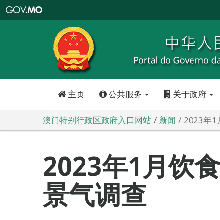
澳
门
特
别
行
政
区
政
府
入
口
网
站
主页
公共服务
关于政府
澳门特别行政区政府入口网站
新闻
2023
2023年1月饮
景气调查