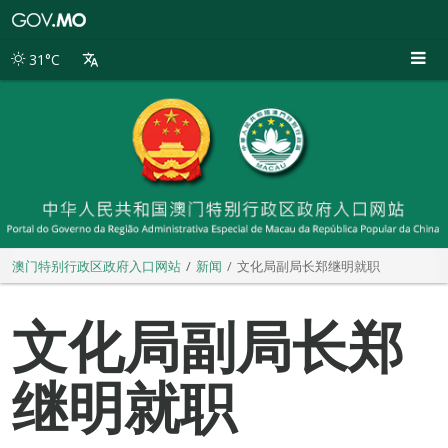
澳
门
特
31°C
别
行
政
区
政
府
入
口
网
站
澳门特别行政区政府入口网站
新闻
文化局副局长郑继明就职
文化局副局长郑
继明就职