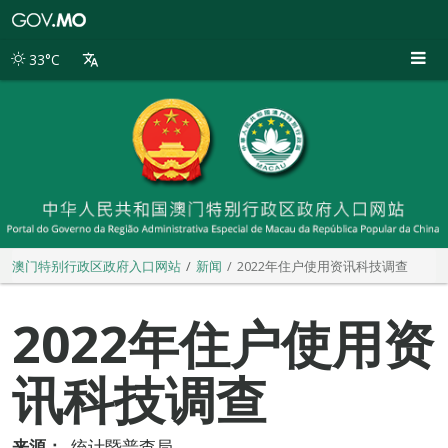
澳
门
特
33°C
别
行
政
区
政
府
入
口
网
站
澳门特别行政区政府入口网站
新闻
2022年住户使用资讯科技调查
2022年住户使用资
讯科技调查
来源：
统计暨普查局