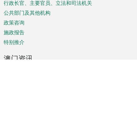
菜
行政长官、主要官员、立法和司法机关
单
公共部门及其他机构
政策咨询
施政报告
特别推介
澳门资讯
天气
交通
公众假期
文娱康体
城市资讯
澳门便览
统计数字