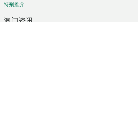
特别推介
澳门资讯
天气
交通
公众假期
文娱康体
城市资讯
澳门便览
统计数字
公布告示
新闻
短片