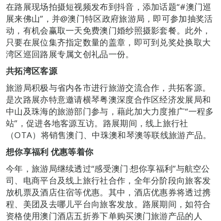
在路展现场拍摄短视频发布到抖音，添加话题“#澳门巡
展来佛山”，并@澳门特区政府旅游局，即可参加抽奖活
动，有机会赢取一天免费澳门婚纱照摄影套餐。此外，
只要在展位集齐指定数量的盖章，即可到兑奖处换取大
湾区巡回路展专属文创礼品一份。
共拓湾区客源
旅游局积极与省内各市进行旅游交流合作，共拓客源。
是次路展亦特意邀请横琴粤澳深度合作区经济发展局和
中山及珠海的旅游部门参与，藉此加大力度推广“一程多
站”，促进各地客源互访。路展期间，线上旅行社
（OTA）将销售澳门、中珠澳和琴澳等联线旅游产品。
想你享福利 优惠等着你
今年，旅游局继续透过“感受澳门‧想你享福利”与航空公
司、电商平台及线上旅行社合作，全年分阶段向旅客发
放机票及酒店住宿等优惠。其中，酒店优惠券将透过携
程、美团及去哪儿平台向旅客发放。路展期间，如符合
资格使用澳门酒店五折券下单购买澳门旅游产品的人