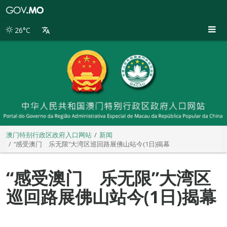
澳
门
特
26°C
别
行
政
区
政
府
入
口
网
站
澳门特别行政区政府入口网站
新闻
“感受澳门 乐无限”大湾区巡回路展佛山站今(1日)揭幕
“感受澳门 乐无限”大湾区
巡回路展佛山站今(1日)揭幕