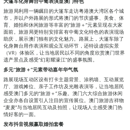
大篷车化身舞台中葡表演显澳门特色
旅游局利用一辆瞩目的大篷车走访粤港澳大湾区各个城
市，并以户外路展的形式将澳门的节庆盛事、美食、体
育、婚拍和休闲旅游等丰富的“旅游＋”元素呈现在大家
面前。旅游局更特别安排富有中葡文化特色的表演现场
助庆，展示澳门独有的文化魅力。路展上，大篷车除了
化身舞台用作表演和观众互动环节，还特设虚拟实景
（VR）体验区，让当地居民以不同的角度欣赏澳门世界
遗产景点及感受“幻彩耀濠江”的盛事氛围。
多元“旅游＋”元素带动嘉年华气氛
路展现场互动区设有打卡主题背景、涂鸦墙、互动展览
厅、游戏摊位、亲子工作坊及光雕表演等，让当地居民
感受澳门多元的“旅游＋”乐趣。澳门六大综合旅游休闲
企业亦各自设置引人注目的宣传展位。澳门旅游吉祥物
“麦麦”与当地居民互动及拍照，让现场人士感受澳门热
情好客的一面。
发布抖音视频赢取婚拍套餐