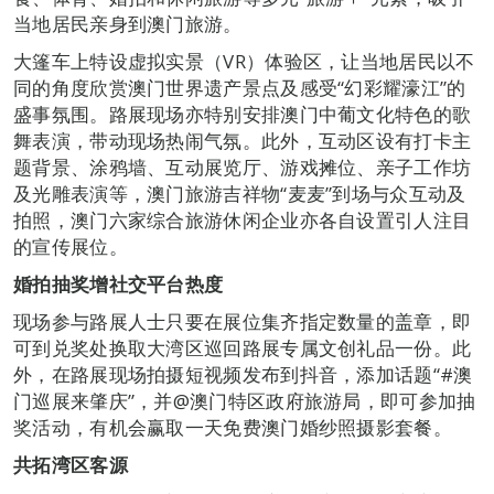
当地居民亲身到澳门旅游。
大篷车上特设虚拟实景（VR）体验区，让当地居民以不
同的角度欣赏澳门世界遗产景点及感受“幻彩耀濠江”的
盛事氛围。路展现场亦特别安排澳门中葡文化特色的歌
舞表演，带动现场热闹气氛。此外，互动区设有打卡主
题背景、涂鸦墙、互动展览厅、游戏摊位、亲子工作坊
及光雕表演等，澳门旅游吉祥物“麦麦”到场与众互动及
拍照，澳门六家综合旅游休闲企业亦各自设置引人注目
的宣传展位。
婚拍抽奖增社交平台热度
现场参与路展人士只要在展位集齐指定数量的盖章，即
可到兑奖处换取大湾区巡回路展专属文创礼品一份。此
外，在路展现场拍摄短视频发布到抖音，添加话题“#澳
门巡展来肇庆”，并@澳门特区政府旅游局，即可参加抽
奖活动，有机会赢取一天免费澳门婚纱照摄影套餐。
共拓湾区客源