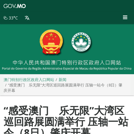
澳
门
特
33°C
别
行
政
区
政
府
入
口
网
站
澳门特别行政区政府入口网站
新闻
“感受澳门 乐无限”大湾区巡回路展圆满举行 压轴一站今（8日）肇
庆开幕
“感受澳门 乐无限”大湾区
巡回路展圆满举行 压轴一站
今（8日）肇庆开幕