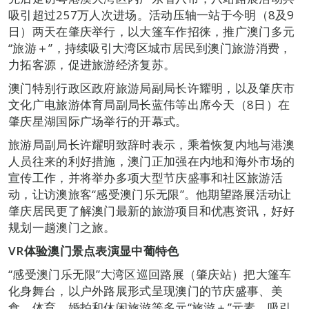
吸引超过257万人次进场。活动压轴一站于今明（8及9
日）两天在肇庆举行，以大篷车作招徕，推广澳门多元
“旅游＋”，持续吸引大湾区城市居民到澳门旅游消费，
力拓客源，促进旅游经济复苏。
澳门特别行政区政府旅游局副局长许耀明，以及肇庆市
文化广电旅游体育局副局长蓝伟等出席今天（8日）在
肇庆星湖国际广场举行的开幕式。
旅游局副局长许耀明致辞时表示，乘着恢复内地与港澳
人员往来的利好措施，澳门正加强在内地和海外市场的
宣传工作，并将举办多项大型节庆盛事和社区旅游活
动，让访澳旅客“感受澳门乐无限”。他期望路展活动让
肇庆居民更了解澳门最新的旅游项目和优惠资讯，好好
规划一趟澳门之旅。
VR
体验澳门景点表演显中葡特色
“感受澳门乐无限”大湾区巡回路展（肇庆站）把大篷车
化身舞台，以户外路展形式呈现澳门的节庆盛事、美
食、体育、婚拍和休闲旅游等多元“旅游＋”元素，吸引