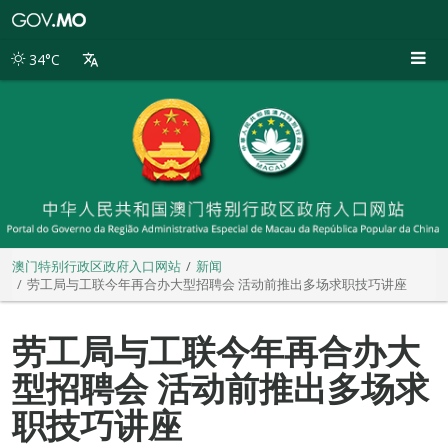
澳
门
特
34°C
别
行
政
区
政
府
入
口
网
站
澳门特别行政区政府入口网站
新闻
劳工局与工联今年再合办大型招聘会 活动前推出多场求职技巧讲座
劳工局与工联今年再合办大
型招聘会 活动前推出多场求
职技巧讲座