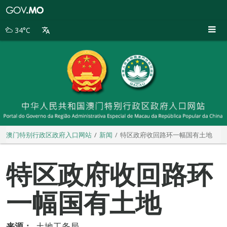
澳
门
特
34°C
别
行
政
区
政
府
入
口
网
站
澳门特别行政区政府入口网站
新闻
特区政府收回路环一幅国有土地
特区政府收回路环
一幅国有土地
来源：
土地工务局