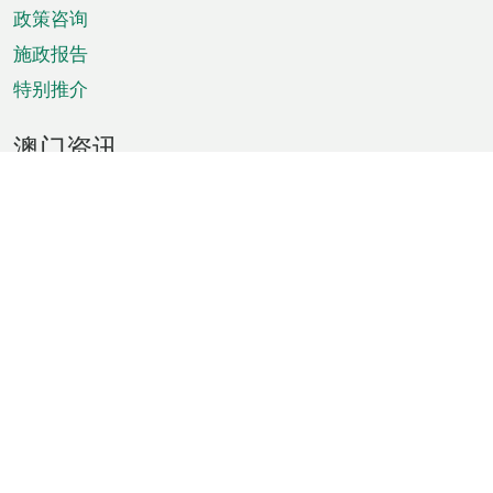
政策咨询
施政报告
特别推介
澳门资讯
天气
交通
公众假期
文娱康体
城市资讯
澳门便览
统计数字
公布告示