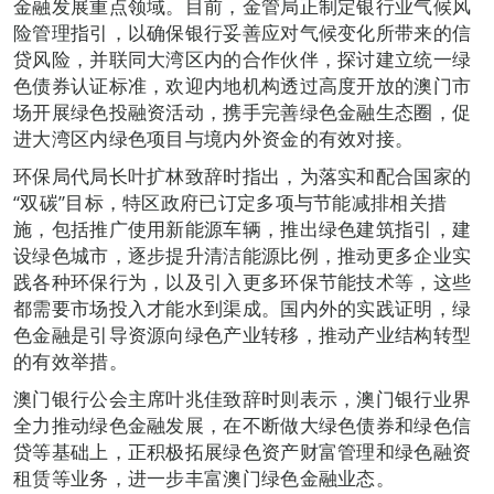
金融发展重点领域。目前，金管局正制定银行业气候风
险管理指引，以确保银行妥善应对气候变化所带来的信
贷风险，并联同大湾区内的合作伙伴，探讨建立统一绿
色债券认证标准，欢迎内地机构透过高度开放的澳门市
场开展绿色投融资活动，携手完善绿色金融生态圈，促
进大湾区内绿色项目与境内外资金的有效对接。
环保局代局长叶扩林致辞时指出，为落实和配合国家的
“双碳”目标，特区政府已订定多项与节能减排相关措
施，包括推广使用新能源车辆，推出绿色建筑指引，建
设绿色城市，逐步提升清洁能源比例，推动更多企业实
践各种环保行为，以及引入更多环保节能技术等，这些
都需要市场投入才能水到渠成。国内外的实践证明，绿
色金融是引导资源向绿色产业转移，推动产业结构转型
的有效举措。
澳门银行公会主席叶兆佳致辞时则表示，澳门银行业界
全力推动绿色金融发展，在不断做大绿色债券和绿色信
贷等基础上，正积极拓展绿色资产财富管理和绿色融资
租赁等业务，进一步丰富澳门绿色金融业态。