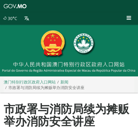
澳
门
特
30°C
别
行
政
区
政
府
入
口
网
站
澳门特别行政区政府入口网站
新闻
市政署与消防局续为摊贩举办消防安全讲座
市政署与消防局续为摊贩
举办消防安全讲座