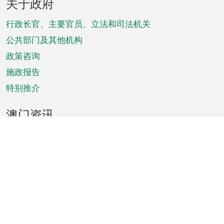
关于政府
脚
菜
行政长官、主要官员、立法和司法机关
单
公共部门及其他机构
政策咨询
施政报告
特别推介
澳门资讯
天气
交通
公众假期
文娱康体
城市资讯
澳门便览