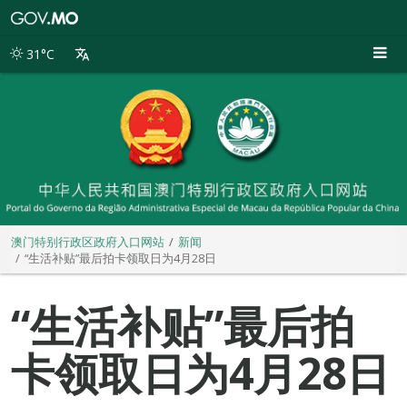
澳
门
特
31°C
别
行
政
区
政
府
入
口
网
站
澳门特别行政区政府入口网站
新闻
“生活补贴”最后拍卡领取日为4月28日
“生活补贴”最后拍
卡领取日为4月28日