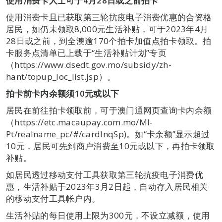
使用消费卡人士可于
4
月
28
日或之前拍卡
使用消费卡且已获取第三轮抗疫电子消费优惠的合资格
居民，如仍未领取8,000元生活补贴，可于2023年4月
28日或之前，到全澳逾170个拍卡加值点拍卡领取。拍
卡服务点清单已上载于“生活补贴计划”专页
（https://www.dsedt.gov.mo/subsidy/zh-
hant/topup_loc_list.jsp）。
拍卡
前卡内余额须
10
元或以下
居民在前往拍卡领取前，可于澳门通网页查询卡内余额
（https://etc.macaupay.com.mo/Ml-
Pt/realname_pc/#/cardInqSp)。如“卡余额”显示超过
10元，居民可先到商户消费至10元或以下，再拍卡领取
补贴。
如居民透过移动支付工具获取第三轮抗疫电子消费优
惠，生活补贴于2023年3月2日起，自动存入居民相关
的移动支付工具帐户内。
生活补贴的每日使用上限为300元，不设立减额，使用