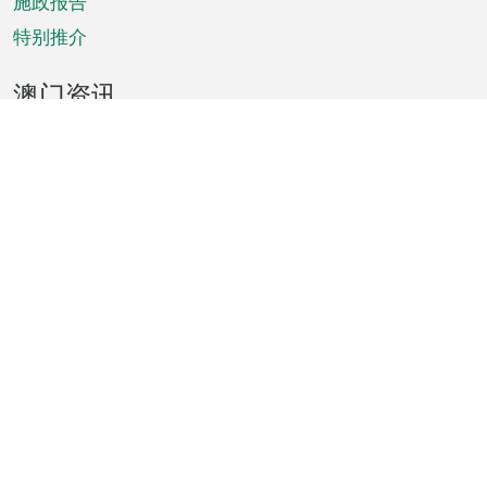
施政报告
特别推介
澳门资讯
天气
交通
公众假期
文娱康体
城市资讯
澳门便览
统计数字
公布告示
新闻
短片