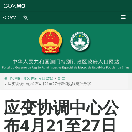
澳
门
特
29°C
别
行
政
区
政
府
入
口
网
站
澳门特别行政区政府入口网站
新闻
应变协调中心公布4月21至27日查询热线统计数字
应变协调中心公
布4月21至27日