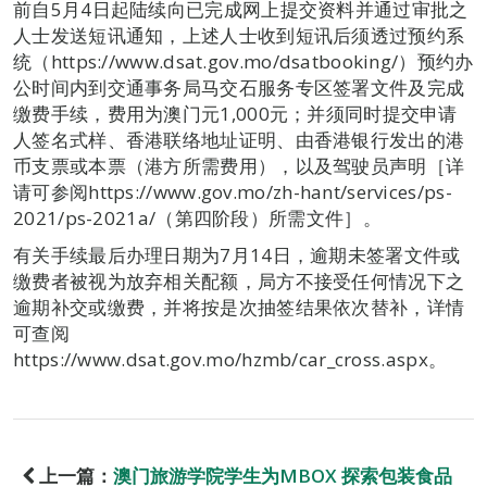
前自5月4日起陆续向已完成网上提交资料并通过审批之
人士发送短讯通知，上述人士收到短讯后须透过预约系
统（https://www.dsat.gov.mo/dsatbooking/）预约办
公时间内到交通事务局马交石服务专区签署文件及完成
缴费手续，费用为澳门元1,000元；并须同时提交申请
人签名式样、香港联络地址证明、由香港银行发出的港
币支票或本票（港方所需费用），以及驾驶员声明［详
请可参阅https://www.gov.mo/zh-hant/services/ps-
2021/ps-2021a/（第四阶段）所需文件］。
有关手续最后办理日期为7月14日，逾期未签署文件或
缴费者被视为放弃相关配额，局方不接受任何情况下之
逾期补交或缴费，并将按是次抽签结果依次替补，详情
可查阅
https://www.dsat.gov.mo/hzmb/car_cross.aspx。
上一篇：
澳门旅游学院学生为MBOX 探索包装食品