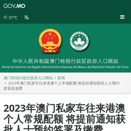
澳
门
特
31°C
别
行
政
区
政
府
入
口
网
站
澳门特别行政区政府入口网站
新闻
2023年澳门私家车往来港澳个人常规配额 将提前通知获批人士预约
签署及缴费
2023年澳门私家车往来港澳
个人常规配额 将提前通知获
批人士预约签署及缴费