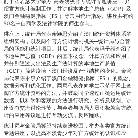
前于圣若瑟大学举办“高等院校官方统计专题讲座”，介
绍官方统计编制工作，并讲解本地生产总值（GDP）及
澳门金融稳健指标（FSI）等常用统计指标。讲座共有约
50名来自商学及法律学院的师生参与。
讲座上，统计局代表余颖思介绍了澳门统计资料体系的
组织架构，以及两个官方统计编制机关─统计局与金管
局的职能和统计项目。其后，统计局代表冯子维介绍了
本地生产总值（GDP）的基本概念、计算方法和应用，
并分别透过支出法及生产法计算的本地生产总值
（GDP）简述疫情下澳门经济及产业结构的变化。金管
局代表陈永泉介绍了澳门金融稳健指标（FSI）的概念、
数据分析和优化工作。两局代表亦向学生示范于网上查
阅官方统计资料的方法，并鼓励同学透过正确运用统计
数据，以科学和客观的方法进行研究、分析及规划。讲
座设有交流讨论环节，与会者与两局人员积极就官方统
计的应用等议题进行互动交流，反应踊跃。
统计局与金管局冀望持续走进校园，举办各类官方统计
专题讲座，以提高本澳青少年对官方统计的认识和应