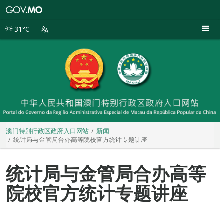
澳
门
特
31°C
别
行
政
区
政
府
入
口
网
站
澳门特别行政区政府入口网站
新闻
统计局与金管局合办高等院校官方统计专题讲座
统计局与金管局合办高等
院校官方统计专题讲座