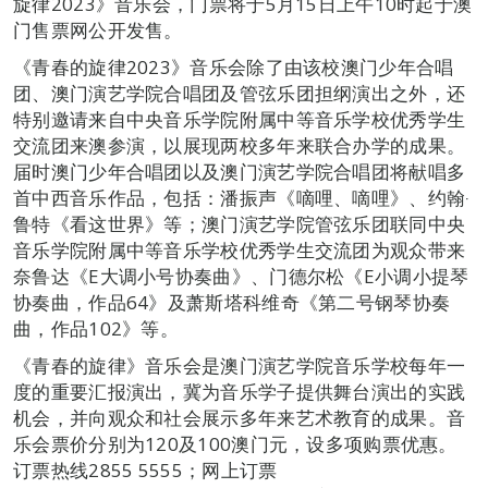
旋律2023》音乐会，门票将于5月15日上午10时起于澳
门售票网公开发售。
《青春的旋律2023》音乐会除了由该校澳门少年合唱
团、澳门演艺学院合唱团及管弦乐团担纲演出之外，还
特别邀请来自中央音乐学院附属中等音乐学校优秀学生
交流团来澳参演，以展现两校多年来联合办学的成果。
届时澳门少年合唱团以及澳门演艺学院合唱团将献唱多
首中西音乐作品，包括：潘振声《嘀哩、嘀哩》、约翰‧
鲁特《看这世界》等；澳门演艺学院管弦乐团联同中央
音乐学院附属中等音乐学校优秀学生交流团为观众带来
奈鲁达《E大调小号协奏曲》、门德尔松《E小调小提琴
协奏曲，作品64》及萧斯塔科维奇《第二号钢琴协奏
曲，作品102》等。
《青春的旋律》音乐会是澳门演艺学院音乐学校每年一
度的重要汇报演出，冀为音乐学子提供舞台演出的实践
机会，并向观众和社会展示多年来艺术教育的成果。音
乐会票价分别为120及100澳门元，设多项购票优惠。
订票热线2855 5555；网上订票