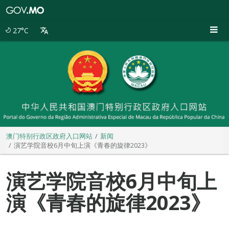
澳
门
特
27°C
别
行
政
区
政
府
入
口
网
站
澳门特别行政区政府入口网站
新闻
演艺学院音校6月中旬上演《青春的旋律2023》
演艺学院音校6月中旬上
演《青春的旋律2023》