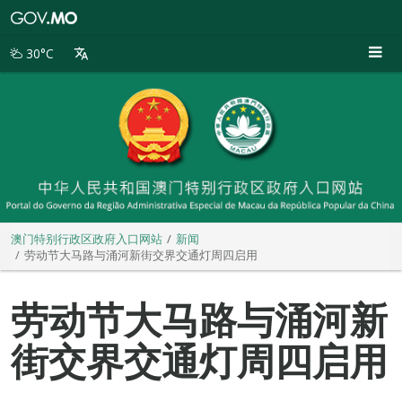
澳
门
特
30°C
别
行
政
区
政
府
入
口
网
站
澳门特别行政区政府入口网站
新闻
劳动节大马路与涌河新街交界交通灯周四启用
劳动节大马路与涌河新
街交界交通灯周四启用