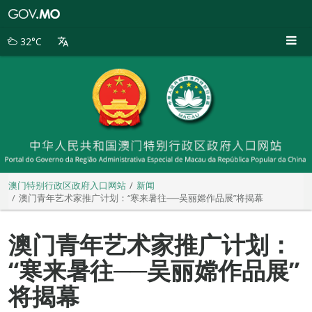
澳
门
特
32°C
别
行
政
区
政
府
入
口
网
站
澳门特别行政区政府入口网站
新闻
澳门青年艺术家推广计划：“寒来暑往──吴丽嫦作品展”将揭幕
澳门青年艺术家推广计划：
“寒来暑往──吴丽嫦作品展”
将揭幕