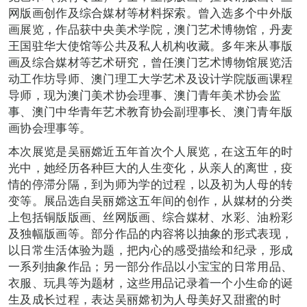
网版画创作及综合媒材等材料探索。曾入选多个中外版
画展览，作品获中央美术学院，澳门艺术博物馆，丹麦
王国驻华大使馆等公共及私人机构收藏。多年来从事版
画及综合媒材等艺术研究，曾任澳门艺术博物馆展览活
动工作坊导师、澳门理工大学艺术及设计学院版画课程
导师，现为澳门美术协会理事、澳门青年美术协会监
事、澳门中华青年艺术教育协会副理事长、澳门青年版
画协会理事等。
本次展览是吴丽嫦近五年首次个人展览，在这五年的时
光中，她经历各种巨大的人生变化，从亲人的离世，疫
情的停滞分隔，到为师为学的过程，以及初为人母的转
变等。展品选自吴丽嫦这五年间的创作，从媒材的分类
上包括铜版版画、丝网版画、综合媒材、水彩、油粉彩
及独幅版画等。部分作品的内容将以抽象的形式表现，
以日常生活体验为题，把内心的感受描绘和纪录，形成
一系列抽象作品；另一部分作品以小宝宝的日常用品、
衣服、玩具等为题材，这些用品记录着一个小生命的诞
生及成长过程，表达吴丽嫦初为人母美好又甜蜜的时