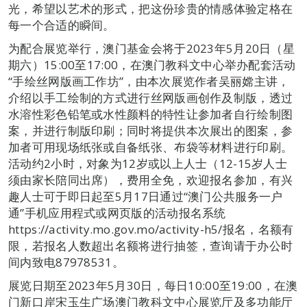
光，希望以艺术的形式，把这份珍贵的情感体验定格在
每一个合适的瞬间。
为配合展览举行，澳门基金会将于2023年5月20日（星
期六）15:00至17:00，在澳门教科文中心举办配套活动
“手绘丝网版画工作坊”，由本次展览作者吴丽嫦主讲，
介绍以手工绘制的方式进行丝网版画创作及制版，透过
水溶性彩色铅笔或水性颜料的特性让参加者自行绘制图
案，并进行制版印刷；同时将提供本次展出的图案，参
加者可用现场纸张或自备纸张、布袋等材料进行印刷。
活动约2小时，对象为12岁或以上人士（12-15岁人士
须由家长陪同出席），费用全免，欢迎报名参加，有兴
趣人士可于即日起至5月17日通过“澳门公共服务一户
通”手机应用程式或网页版的活动报名系统
https://activity.mo.gov.mo/activity-h5/报名，名额有
限，若报名人数超出名额将进行抽签，查询请于办公时
间内致电87978531。
展览日期至2023年5月30日，每日10:00至19:00，在澳
门新口岸宋玉生广场澳门教科文中心展览厅及多功能厅