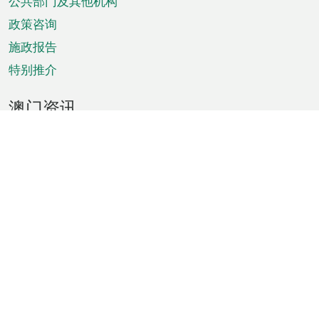
单
公共部门及其他机构
政策咨询
施政报告
特别推介
澳门资讯
天气
交通
公众假期
文娱康体
城市资讯
澳门便览
统计数字
公布告示